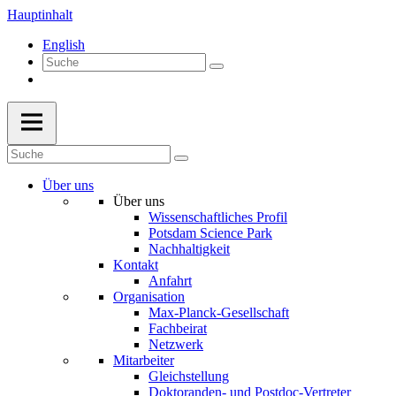
Hauptinhalt
English
Über uns
Über uns
Wissenschaftliches Profil
Potsdam Science Park
Nachhaltigkeit
Kontakt
Anfahrt
Organisation
Max-Planck-Gesellschaft
Fachbeirat
Netzwerk
Mitarbeiter
Gleichstellung
Doktoranden- und Postdoc-Vertreter