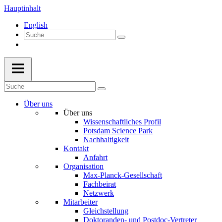
Hauptinhalt
English
Über uns
Über uns
Wissenschaftliches Profil
Potsdam Science Park
Nachhaltigkeit
Kontakt
Anfahrt
Organisation
Max-Planck-Gesellschaft
Fachbeirat
Netzwerk
Mitarbeiter
Gleichstellung
Doktoranden- und Postdoc-Vertreter