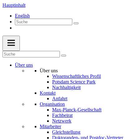
Hauptinhalt
English
Über uns
Über uns
Wissenschaftliches Profil
Potsdam Science Park
Nachhaltigkeit
Kontakt
Anfahrt
Organisation
Max-Planck-Gesellschaft
Fachbeirat
Netzwerk
Mitarbeiter
Gleichstellung
Doktoranden- und Postdoc-Vertreter