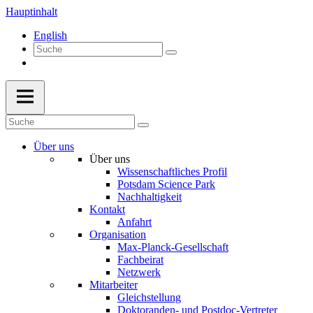
Hauptinhalt
English
Über uns
Über uns
Wissenschaftliches Profil
Potsdam Science Park
Nachhaltigkeit
Kontakt
Anfahrt
Organisation
Max-Planck-Gesellschaft
Fachbeirat
Netzwerk
Mitarbeiter
Gleichstellung
Doktoranden- und Postdoc-Vertreter