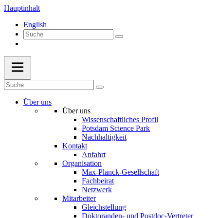
Hauptinhalt
English
Über uns
Über uns
Wissenschaftliches Profil
Potsdam Science Park
Nachhaltigkeit
Kontakt
Anfahrt
Organisation
Max-Planck-Gesellschaft
Fachbeirat
Netzwerk
Mitarbeiter
Gleichstellung
Doktoranden- und Postdoc-Vertreter