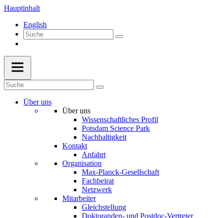
Hauptinhalt
English
Über uns
Über uns
Wissenschaftliches Profil
Potsdam Science Park
Nachhaltigkeit
Kontakt
Anfahrt
Organisation
Max-Planck-Gesellschaft
Fachbeirat
Netzwerk
Mitarbeiter
Gleichstellung
Doktoranden- und Postdoc-Vertreter