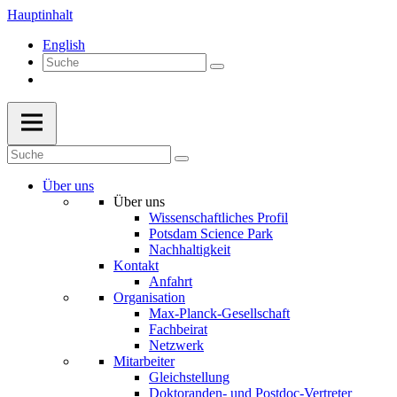
Hauptinhalt
English
Über uns
Über uns
Wissenschaftliches Profil
Potsdam Science Park
Nachhaltigkeit
Kontakt
Anfahrt
Organisation
Max-Planck-Gesellschaft
Fachbeirat
Netzwerk
Mitarbeiter
Gleichstellung
Doktoranden- und Postdoc-Vertreter