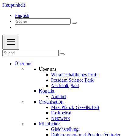
Hauptinhalt
English
Über uns
Über uns
Wissenschaftliches Profil
Potsdam Science Park
Nachhaltigkeit
Kontakt
Anfahrt
Organisation
Max-Planck-Gesellschaft
Fachbeirat
Netzwerk
Mitarbeiter
Gleichstellung
Doktoranden- und Postdoc-Vertreter