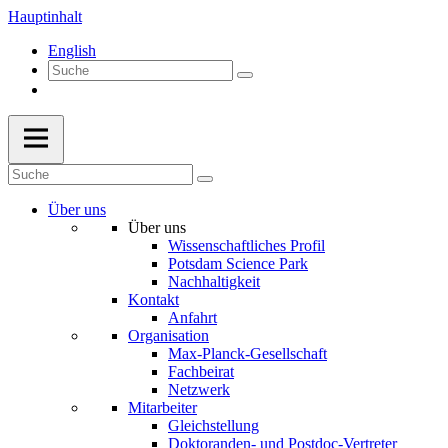
Hauptinhalt
English
Über uns
Über uns
Wissenschaftliches Profil
Potsdam Science Park
Nachhaltigkeit
Kontakt
Anfahrt
Organisation
Max-Planck-Gesellschaft
Fachbeirat
Netzwerk
Mitarbeiter
Gleichstellung
Doktoranden- und Postdoc-Vertreter