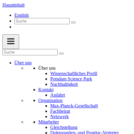
Hauptinhalt
English
Über uns
Über uns
Wissenschaftliches Profil
Potsdam Science Park
Nachhaltigkeit
Kontakt
Anfahrt
Organisation
Max-Planck-Gesellschaft
Fachbeirat
Netzwerk
Mitarbeiter
Gleichstellung
Doktoranden- und Postdoc-Vertreter