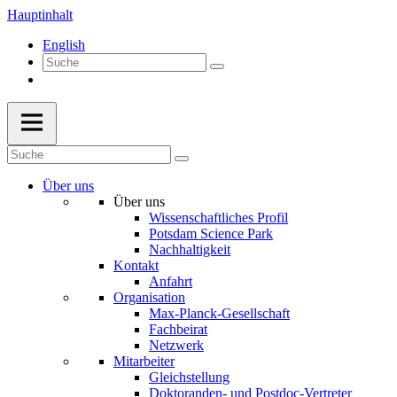
Hauptinhalt
English
Über uns
Über uns
Wissenschaftliches Profil
Potsdam Science Park
Nachhaltigkeit
Kontakt
Anfahrt
Organisation
Max-Planck-Gesellschaft
Fachbeirat
Netzwerk
Mitarbeiter
Gleichstellung
Doktoranden- und Postdoc-Vertreter