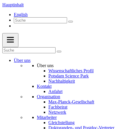
Hauptinhalt
English
Über uns
Über uns
Wissenschaftliches Profil
Potsdam Science Park
Nachhaltigkeit
Kontakt
Anfahrt
Organisation
Max-Planck-Gesellschaft
Fachbeirat
Netzwerk
Mitarbeiter
Gleichstellung
Doktoranden- und Postdoc-Vertreter