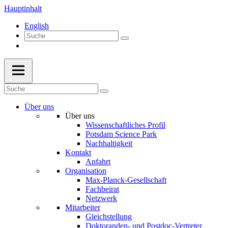
Hauptinhalt
English
Über uns
Über uns
Wissenschaftliches Profil
Potsdam Science Park
Nachhaltigkeit
Kontakt
Anfahrt
Organisation
Max-Planck-Gesellschaft
Fachbeirat
Netzwerk
Mitarbeiter
Gleichstellung
Doktoranden- und Postdoc-Vertreter