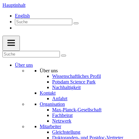
Hauptinhalt
English
Über uns
Über uns
Wissenschaftliches Profil
Potsdam Science Park
Nachhaltigkeit
Kontakt
Anfahrt
Organisation
Max-Planck-Gesellschaft
Fachbeirat
Netzwerk
Mitarbeiter
Gleichstellung
Doktoranden- und Postdoc-Vertreter