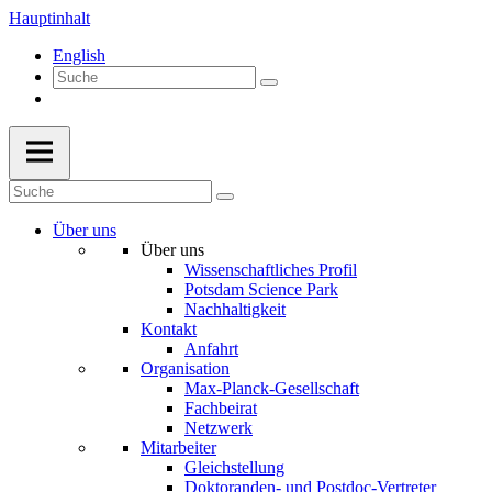
Hauptinhalt
English
Über uns
Über uns
Wissenschaftliches Profil
Potsdam Science Park
Nachhaltigkeit
Kontakt
Anfahrt
Organisation
Max-Planck-Gesellschaft
Fachbeirat
Netzwerk
Mitarbeiter
Gleichstellung
Doktoranden- und Postdoc-Vertreter