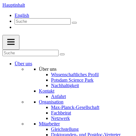
Hauptinhalt
English
Über uns
Über uns
Wissenschaftliches Profil
Potsdam Science Park
Nachhaltigkeit
Kontakt
Anfahrt
Organisation
Max-Planck-Gesellschaft
Fachbeirat
Netzwerk
Mitarbeiter
Gleichstellung
Doktoranden- und Postdoc-Vertreter