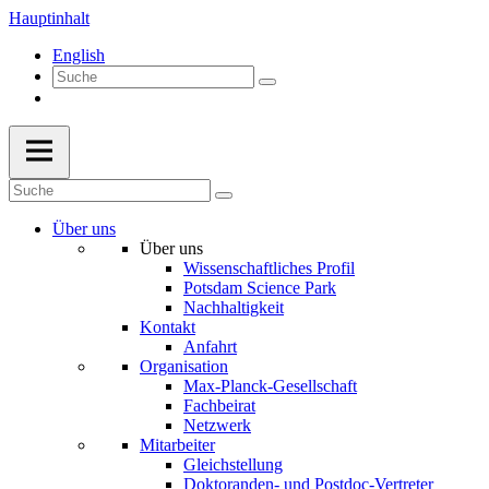
Hauptinhalt
English
Über uns
Über uns
Wissenschaftliches Profil
Potsdam Science Park
Nachhaltigkeit
Kontakt
Anfahrt
Organisation
Max-Planck-Gesellschaft
Fachbeirat
Netzwerk
Mitarbeiter
Gleichstellung
Doktoranden- und Postdoc-Vertreter