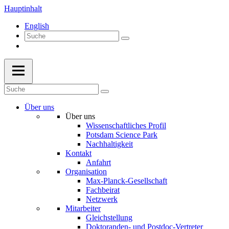
Hauptinhalt
English
Über uns
Über uns
Wissenschaftliches Profil
Potsdam Science Park
Nachhaltigkeit
Kontakt
Anfahrt
Organisation
Max-Planck-Gesellschaft
Fachbeirat
Netzwerk
Mitarbeiter
Gleichstellung
Doktoranden- und Postdoc-Vertreter