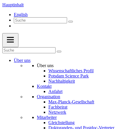
Hauptinhalt
English
Über uns
Über uns
Wissenschaftliches Profil
Potsdam Science Park
Nachhaltigkeit
Kontakt
Anfahrt
Organisation
Max-Planck-Gesellschaft
Fachbeirat
Netzwerk
Mitarbeiter
Gleichstellung
Doktoranden- und Postdoc-Vertreter