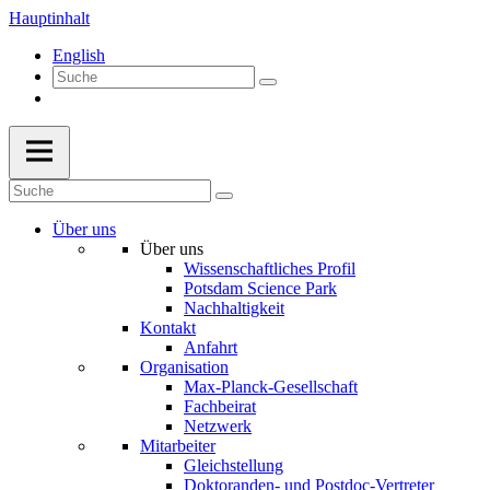
Hauptinhalt
English
Über uns
Über uns
Wissenschaftliches Profil
Potsdam Science Park
Nachhaltigkeit
Kontakt
Anfahrt
Organisation
Max-Planck-Gesellschaft
Fachbeirat
Netzwerk
Mitarbeiter
Gleichstellung
Doktoranden- und Postdoc-Vertreter