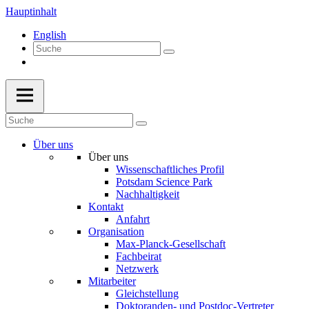
Hauptinhalt
English
Über uns
Über uns
Wissenschaftliches Profil
Potsdam Science Park
Nachhaltigkeit
Kontakt
Anfahrt
Organisation
Max-Planck-Gesellschaft
Fachbeirat
Netzwerk
Mitarbeiter
Gleichstellung
Doktoranden- und Postdoc-Vertreter