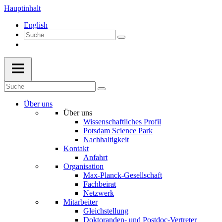
Hauptinhalt
English
Über uns
Über uns
Wissenschaftliches Profil
Potsdam Science Park
Nachhaltigkeit
Kontakt
Anfahrt
Organisation
Max-Planck-Gesellschaft
Fachbeirat
Netzwerk
Mitarbeiter
Gleichstellung
Doktoranden- und Postdoc-Vertreter