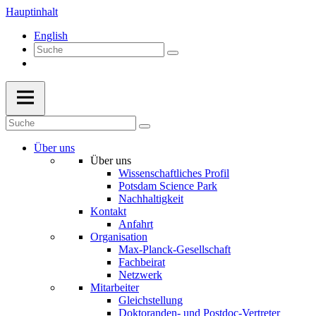
Hauptinhalt
English
Über uns
Über uns
Wissenschaftliches Profil
Potsdam Science Park
Nachhaltigkeit
Kontakt
Anfahrt
Organisation
Max-Planck-Gesellschaft
Fachbeirat
Netzwerk
Mitarbeiter
Gleichstellung
Doktoranden- und Postdoc-Vertreter