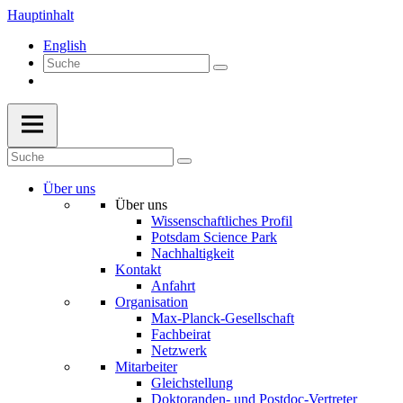
Hauptinhalt
English
Über uns
Über uns
Wissenschaftliches Profil
Potsdam Science Park
Nachhaltigkeit
Kontakt
Anfahrt
Organisation
Max-Planck-Gesellschaft
Fachbeirat
Netzwerk
Mitarbeiter
Gleichstellung
Doktoranden- und Postdoc-Vertreter