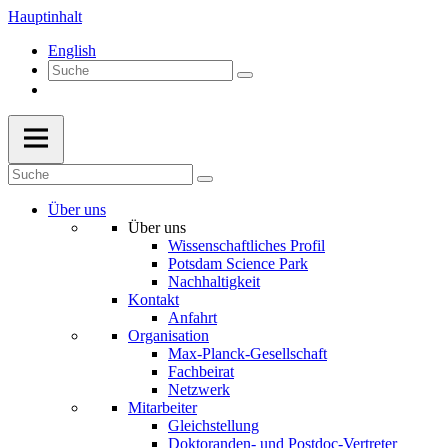
Hauptinhalt
English
Über uns
Über uns
Wissenschaftliches Profil
Potsdam Science Park
Nachhaltigkeit
Kontakt
Anfahrt
Organisation
Max-Planck-Gesellschaft
Fachbeirat
Netzwerk
Mitarbeiter
Gleichstellung
Doktoranden- und Postdoc-Vertreter