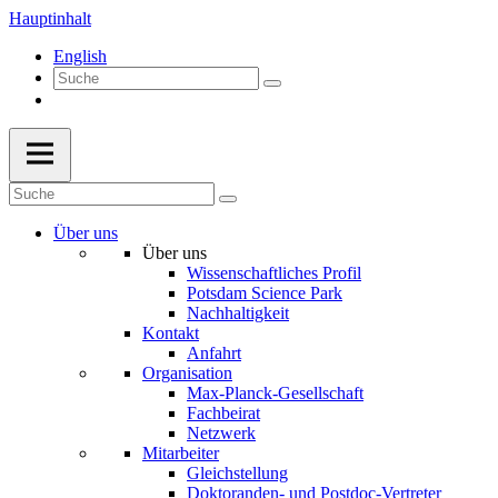
Hauptinhalt
English
Über uns
Über uns
Wissenschaftliches Profil
Potsdam Science Park
Nachhaltigkeit
Kontakt
Anfahrt
Organisation
Max-Planck-Gesellschaft
Fachbeirat
Netzwerk
Mitarbeiter
Gleichstellung
Doktoranden- und Postdoc-Vertreter