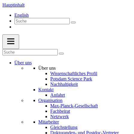
Hauptinhalt
English
Über uns
Über uns
Wissenschaftliches Profil
Potsdam Science Park
Nachhaltigkeit
Kontakt
Anfahrt
Organisation
Max-Planck-Gesellschaft
Fachbeirat
Netzwerk
Mitarbeiter
Gleichstellung
Doktoranden- und Postdoc-Vertreter