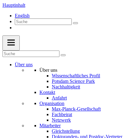
Hauptinhalt
English
Über uns
Über uns
Wissenschaftliches Profil
Potsdam Science Park
Nachhaltigkeit
Kontakt
Anfahrt
Organisation
Max-Planck-Gesellschaft
Fachbeirat
Netzwerk
Mitarbeiter
Gleichstellung
Doktoranden- und Postdoc-Vertreter