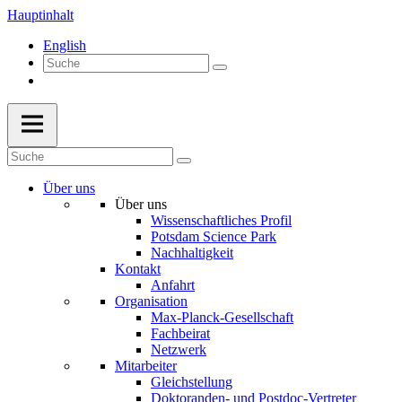
Hauptinhalt
English
Über uns
Über uns
Wissenschaftliches Profil
Potsdam Science Park
Nachhaltigkeit
Kontakt
Anfahrt
Organisation
Max-Planck-Gesellschaft
Fachbeirat
Netzwerk
Mitarbeiter
Gleichstellung
Doktoranden- und Postdoc-Vertreter