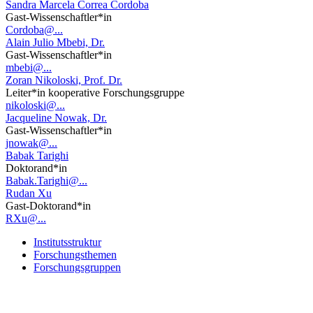
Sandra Marcela Correa Cordoba
Gast-Wissenschaftler*in
Cordoba@...
Alain Julio Mbebi, Dr.
Gast-Wissenschaftler*in
mbebi@...
Zoran Nikoloski, Prof. Dr.
Leiter*in kooperative Forschungsgruppe
nikoloski@...
Jacqueline Nowak, Dr.
Gast-Wissenschaftler*in
jnowak@...
Babak Tarighi
Doktorand*in
Babak.Tarighi@...
Rudan Xu
Gast-Doktorand*in
RXu@...
Institutsstruktur
Forschungsthemen
Forschungsgruppen