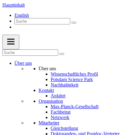
Hauptinhalt
English
Über uns
Über uns
Wissenschaftliches Profil
Potsdam Science Park
Nachhaltigkeit
Kontakt
Anfahrt
Organisation
Max-Planck-Gesellschaft
Fachbeirat
Netzwerk
Mitarbeiter
Gleichstellung
Doktoranden- und Postdoc-Vertreter