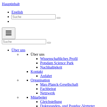
Hauptinhalt
English
Über uns
Über uns
Wissenschaftliches Profil
Potsdam Science Park
Nachhaltigkeit
Kontakt
Anfahrt
Organisation
Max-Planck-Gesellschaft
Fachbeirat
Netzwerk
Mitarbeiter
Gleichstellung
Doktoranden- und Postdoc-Vertreter