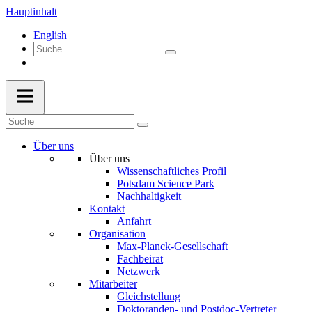
Hauptinhalt
English
Über uns
Über uns
Wissenschaftliches Profil
Potsdam Science Park
Nachhaltigkeit
Kontakt
Anfahrt
Organisation
Max-Planck-Gesellschaft
Fachbeirat
Netzwerk
Mitarbeiter
Gleichstellung
Doktoranden- und Postdoc-Vertreter