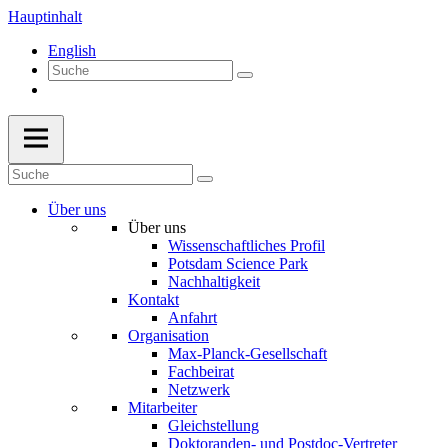
Hauptinhalt
English
Über uns
Über uns
Wissenschaftliches Profil
Potsdam Science Park
Nachhaltigkeit
Kontakt
Anfahrt
Organisation
Max-Planck-Gesellschaft
Fachbeirat
Netzwerk
Mitarbeiter
Gleichstellung
Doktoranden- und Postdoc-Vertreter