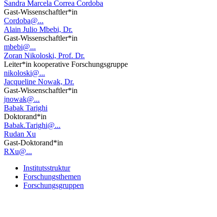
Sandra Marcela Correa Cordoba
Gast-Wissenschaftler*in
Cordoba@...
Alain Julio Mbebi, Dr.
Gast-Wissenschaftler*in
mbebi@...
Zoran Nikoloski, Prof. Dr.
Leiter*in kooperative Forschungsgruppe
nikoloski@...
Jacqueline Nowak, Dr.
Gast-Wissenschaftler*in
jnowak@...
Babak Tarighi
Doktorand*in
Babak.Tarighi@...
Rudan Xu
Gast-Doktorand*in
RXu@...
Institutsstruktur
Forschungsthemen
Forschungsgruppen