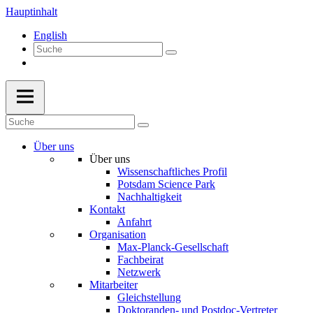
Hauptinhalt
English
Über uns
Über uns
Wissenschaftliches Profil
Potsdam Science Park
Nachhaltigkeit
Kontakt
Anfahrt
Organisation
Max-Planck-Gesellschaft
Fachbeirat
Netzwerk
Mitarbeiter
Gleichstellung
Doktoranden- und Postdoc-Vertreter