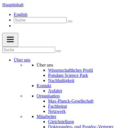
Hauptinhalt
English
Über uns
Über uns
Wissenschaftliches Profil
Potsdam Science Park
Nachhaltigkeit
Kontakt
Anfahrt
Organisation
Max-Planck-Gesellschaft
Fachbeirat
Netzwerk
Mitarbeiter
Gleichstellung
Doktoranden- und Postdoc-Vertreter