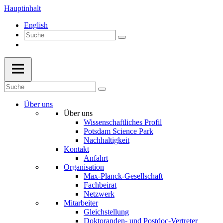
Hauptinhalt
English
Über uns
Über uns
Wissenschaftliches Profil
Potsdam Science Park
Nachhaltigkeit
Kontakt
Anfahrt
Organisation
Max-Planck-Gesellschaft
Fachbeirat
Netzwerk
Mitarbeiter
Gleichstellung
Doktoranden- und Postdoc-Vertreter