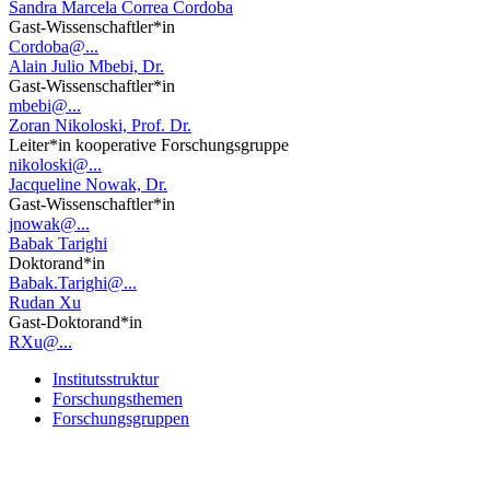
Sandra Marcela Correa Cordoba
Gast-Wissenschaftler*in
Cordoba@...
Alain Julio Mbebi, Dr.
Gast-Wissenschaftler*in
mbebi@...
Zoran Nikoloski, Prof. Dr.
Leiter*in kooperative Forschungsgruppe
nikoloski@...
Jacqueline Nowak, Dr.
Gast-Wissenschaftler*in
jnowak@...
Babak Tarighi
Doktorand*in
Babak.Tarighi@...
Rudan Xu
Gast-Doktorand*in
RXu@...
Institutsstruktur
Forschungsthemen
Forschungsgruppen