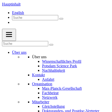
Hauptinhalt
English
Über uns
Über uns
Wissenschaftliches Profil
Potsdam Science Park
Nachhaltigkeit
Kontakt
Anfahrt
Organisation
Max-Planck-Gesellschaft
Fachbeirat
Netzwerk
Mitarbeiter
Gleichstellung
Doktoranden- und Postdoc-Vertreter