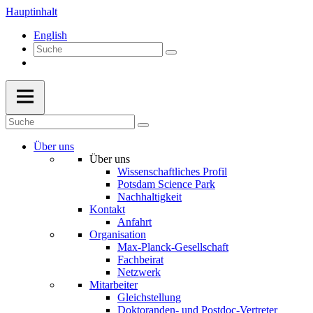
Hauptinhalt
English
Über uns
Über uns
Wissenschaftliches Profil
Potsdam Science Park
Nachhaltigkeit
Kontakt
Anfahrt
Organisation
Max-Planck-Gesellschaft
Fachbeirat
Netzwerk
Mitarbeiter
Gleichstellung
Doktoranden- und Postdoc-Vertreter