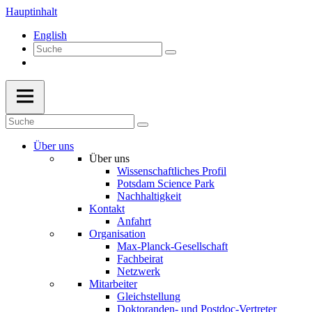
Hauptinhalt
English
Über uns
Über uns
Wissenschaftliches Profil
Potsdam Science Park
Nachhaltigkeit
Kontakt
Anfahrt
Organisation
Max-Planck-Gesellschaft
Fachbeirat
Netzwerk
Mitarbeiter
Gleichstellung
Doktoranden- und Postdoc-Vertreter