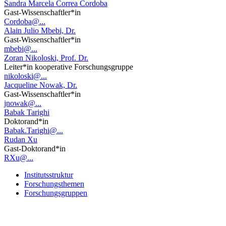
Sandra Marcela Correa Cordoba
Gast-Wissenschaftler*in
Cordoba@...
Alain Julio Mbebi, Dr.
Gast-Wissenschaftler*in
mbebi@...
Zoran Nikoloski, Prof. Dr.
Leiter*in kooperative Forschungsgruppe
nikoloski@...
Jacqueline Nowak, Dr.
Gast-Wissenschaftler*in
jnowak@...
Babak Tarighi
Doktorand*in
Babak.Tarighi@...
Rudan Xu
Gast-Doktorand*in
RXu@...
Institutsstruktur
Forschungsthemen
Forschungsgruppen