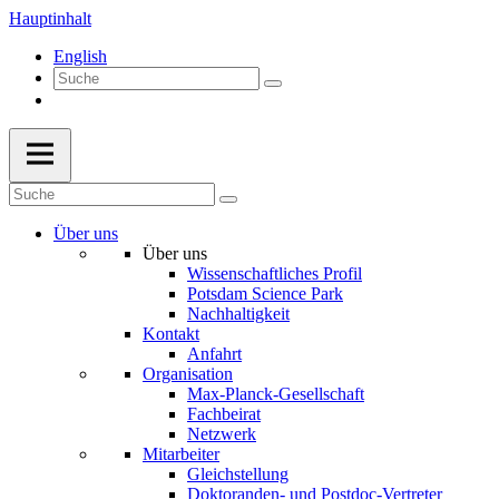
Hauptinhalt
English
Über uns
Über uns
Wissenschaftliches Profil
Potsdam Science Park
Nachhaltigkeit
Kontakt
Anfahrt
Organisation
Max-Planck-Gesellschaft
Fachbeirat
Netzwerk
Mitarbeiter
Gleichstellung
Doktoranden- und Postdoc-Vertreter