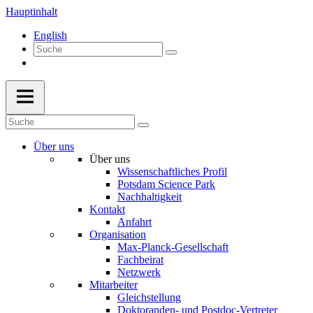
Hauptinhalt
English
Über uns
Über uns
Wissenschaftliches Profil
Potsdam Science Park
Nachhaltigkeit
Kontakt
Anfahrt
Organisation
Max-Planck-Gesellschaft
Fachbeirat
Netzwerk
Mitarbeiter
Gleichstellung
Doktoranden- und Postdoc-Vertreter