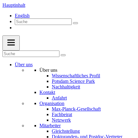
Hauptinhalt
English
Über uns
Über uns
Wissenschaftliches Profil
Potsdam Science Park
Nachhaltigkeit
Kontakt
Anfahrt
Organisation
Max-Planck-Gesellschaft
Fachbeirat
Netzwerk
Mitarbeiter
Gleichstellung
Doktoranden- und Postdoc-Vertreter