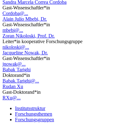
Sandra Marcela Correa Cordoba
Gast-Wissenschaftler*in
Cordoba@...
Alain Julio Mbebi, Dr.
Gast-Wissenschaftler*in
mbebi@...
Zoran Nikoloski, Prof. Dr.
Leiter*in kooperative Forschungsgruppe
nikoloski@...
Jacqueline Nowak, Dr.
Gast-Wissenschaftler*in
jnowak@...
Babak Tarighi
Doktorand*in
Babak.Tarighi@...
Rudan Xu
Gast-Doktorand*in
RXu@...
Institutsstruktur
Forschungsthemen
Forschungsgruppen