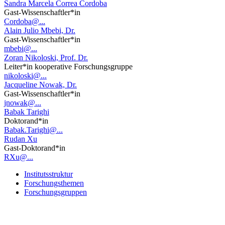
Sandra Marcela Correa Cordoba
Gast-Wissenschaftler*in
Cordoba@...
Alain Julio Mbebi, Dr.
Gast-Wissenschaftler*in
mbebi@...
Zoran Nikoloski, Prof. Dr.
Leiter*in kooperative Forschungsgruppe
nikoloski@...
Jacqueline Nowak, Dr.
Gast-Wissenschaftler*in
jnowak@...
Babak Tarighi
Doktorand*in
Babak.Tarighi@...
Rudan Xu
Gast-Doktorand*in
RXu@...
Institutsstruktur
Forschungsthemen
Forschungsgruppen