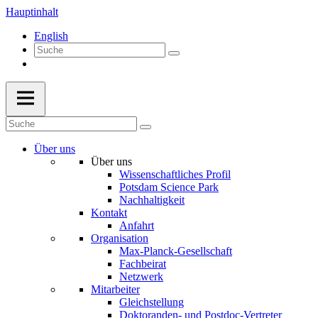
Hauptinhalt
English
Über uns
Über uns
Wissenschaftliches Profil
Potsdam Science Park
Nachhaltigkeit
Kontakt
Anfahrt
Organisation
Max-Planck-Gesellschaft
Fachbeirat
Netzwerk
Mitarbeiter
Gleichstellung
Doktoranden- und Postdoc-Vertreter