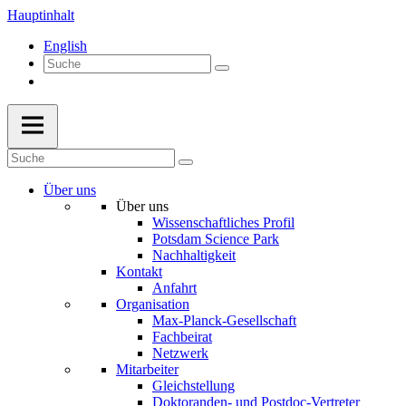
Hauptinhalt
English
Über uns
Über uns
Wissenschaftliches Profil
Potsdam Science Park
Nachhaltigkeit
Kontakt
Anfahrt
Organisation
Max-Planck-Gesellschaft
Fachbeirat
Netzwerk
Mitarbeiter
Gleichstellung
Doktoranden- und Postdoc-Vertreter