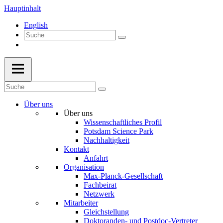
Hauptinhalt
English
Über uns
Über uns
Wissenschaftliches Profil
Potsdam Science Park
Nachhaltigkeit
Kontakt
Anfahrt
Organisation
Max-Planck-Gesellschaft
Fachbeirat
Netzwerk
Mitarbeiter
Gleichstellung
Doktoranden- und Postdoc-Vertreter