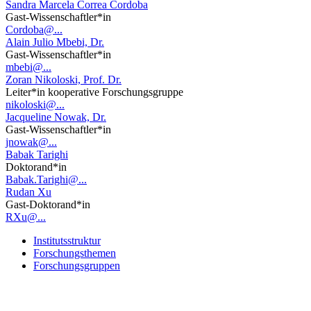
Sandra Marcela Correa Cordoba
Gast-Wissenschaftler*in
Cordoba@...
Alain Julio Mbebi, Dr.
Gast-Wissenschaftler*in
mbebi@...
Zoran Nikoloski, Prof. Dr.
Leiter*in kooperative Forschungsgruppe
nikoloski@...
Jacqueline Nowak, Dr.
Gast-Wissenschaftler*in
jnowak@...
Babak Tarighi
Doktorand*in
Babak.Tarighi@...
Rudan Xu
Gast-Doktorand*in
RXu@...
Institutsstruktur
Forschungsthemen
Forschungsgruppen