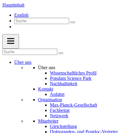
Hauptinhalt
English
Über uns
Über uns
Wissenschaftliches Profil
Potsdam Science Park
Nachhaltigkeit
Kontakt
Anfahrt
Organisation
Max-Planck-Gesellschaft
Fachbeirat
Netzwerk
Mitarbeiter
Gleichstellung
Doktoranden- und Postdoc-Vertreter