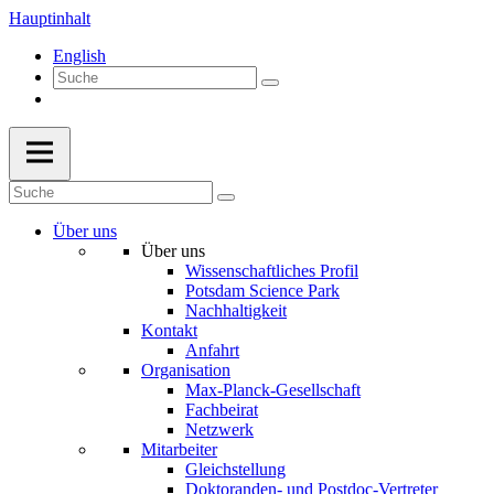
Hauptinhalt
English
Über uns
Über uns
Wissenschaftliches Profil
Potsdam Science Park
Nachhaltigkeit
Kontakt
Anfahrt
Organisation
Max-Planck-Gesellschaft
Fachbeirat
Netzwerk
Mitarbeiter
Gleichstellung
Doktoranden- und Postdoc-Vertreter