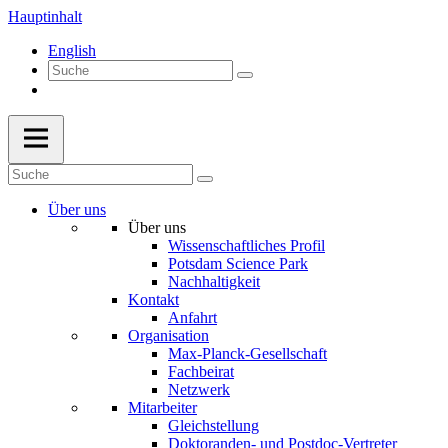
Hauptinhalt
English
Über uns
Über uns
Wissenschaftliches Profil
Potsdam Science Park
Nachhaltigkeit
Kontakt
Anfahrt
Organisation
Max-Planck-Gesellschaft
Fachbeirat
Netzwerk
Mitarbeiter
Gleichstellung
Doktoranden- und Postdoc-Vertreter