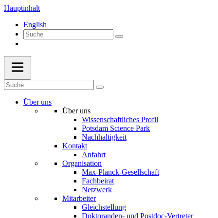
Hauptinhalt
English
Über uns
Über uns
Wissenschaftliches Profil
Potsdam Science Park
Nachhaltigkeit
Kontakt
Anfahrt
Organisation
Max-Planck-Gesellschaft
Fachbeirat
Netzwerk
Mitarbeiter
Gleichstellung
Doktoranden- und Postdoc-Vertreter