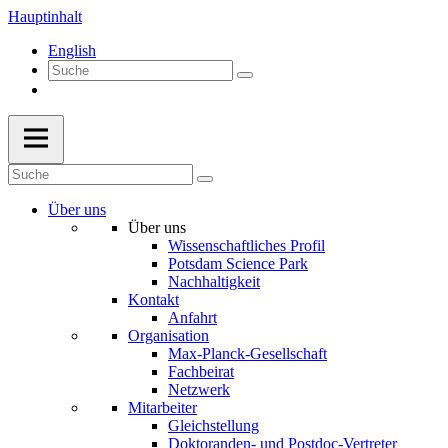
Hauptinhalt
English
Über uns
Über uns
Wissenschaftliches Profil
Potsdam Science Park
Nachhaltigkeit
Kontakt
Anfahrt
Organisation
Max-Planck-Gesellschaft
Fachbeirat
Netzwerk
Mitarbeiter
Gleichstellung
Doktoranden- und Postdoc-Vertreter